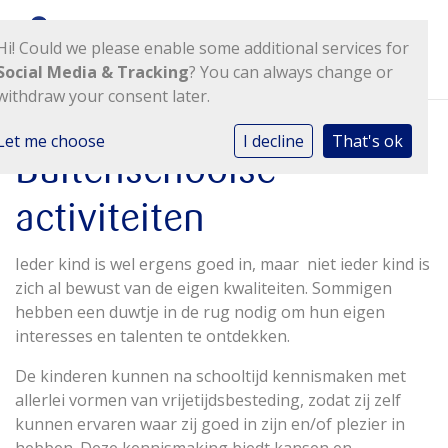
Hi! Could we please enable some additional services for
Social Media & Tracking
? You can always change or
withdraw your consent later.
Let me choose
I decline
That's ok
Buitenschoolse
activiteiten
Ieder kind is wel ergens goed in, maar niet ieder kind is
zich al bewust van de eigen kwaliteiten. Sommigen
hebben een duwtje in de rug nodig om hun eigen
interesses en talenten te ontdekken.
De kinderen kunnen na schooltijd kennismaken met
allerlei vormen van vrijetijdsbesteding, zodat zij zelf
kunnen ervaren waar zij goed in zijn en/of plezier in
hebben. Deze kennismaking biedt kansen en